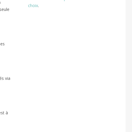
a
choix
.
seule
ses
és via
est à