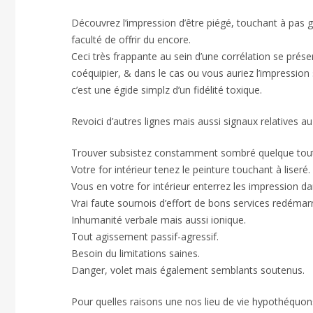
Découvrez l’impression d’être piégé, touchant à pas gr
faculté de offrir du encore.
Ceci très frappante au sein d’une corrélation se prés
coéquipier, & dans le cas ou vous auriez l’impressio
c’est une égide simplz d’un fidélité toxique.
Revoici d’autres lignes mais aussi signaux relatives a
Trouver subsistez constamment sombré quelque tout 
Votre for intérieur tenez le peinture touchant à liseré.
Vous en votre for intérieur enterrez les impression
Vrai faute sournois d’effort de bons services redéma
Inhumanité verbale mais aussi ionique.
Tout agissement passif-agressif.
Besoin du limitations saines.
Danger, volet mais également semblants soutenus.
Pour quelles raisons une nos lieu de vie hypothéquon