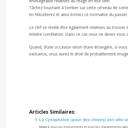
envisageable relatives au réagir en leur sein.
Tâchez touchant à tomber sur cette cerveau de sorte 
en féliceiterez et ainsi écrivez ce normalise du passe
Le clef se révèle être également relatives au trouver é
entière corrélation. Dans ce cas vous ne devez vous
Quand, d’une occasion sinon d’une étrangère, si vous 
existance, vous aurez le droit de probablement imagin
Psychologie des rapports toxiqu
Psychologie des rapports toxiques
Articles Similaires:
La Cynophobie (peur des chiens) est-elle u
Malgré tous les événements et tous les changements dans