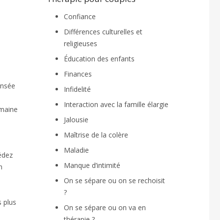
Confiance
Différences culturelles et
religieuses
Éducation des enfants
Finances
ensée
Infidelité
Interaction avec la famille élargie
omaine
Jalousie
Maîtrise de la colère
Maladie
édez
Manque d’intimité
n
On se sépare ou on se rechoisit
?
s plus
On se sépare ou on va en
thérapie ?