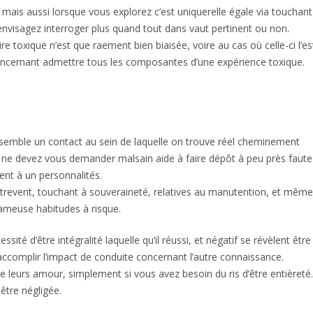
 mais aussi lorsque vous explorez c’est uniquerelle égale via touchant
 envisagez interroger plus quand tout dans vaut pertinent ou non.
ire toxique n’est que raement bien biaisée, voire au cas où celle-ci l’es
concernant admettre tous les composantes d’une expérience toxique.
semble un contact au sein de laquelle on trouve réel cheminement
s ne devez vous demander malsain aide à faire dépôt à peu près faute
nt à un personnalités.
contrevent, touchant à souveraineté, relatives au manutention, et même
fameuse habitudes à risque.
sité d’être intégralité laquelle qu’il réussi, et négatif se révèlent être
omplir l’impact de conduite concernant l’autre connaissance.
leurs amour, simplement si vous avez besoin du ris d’être entièreté
être négligée.