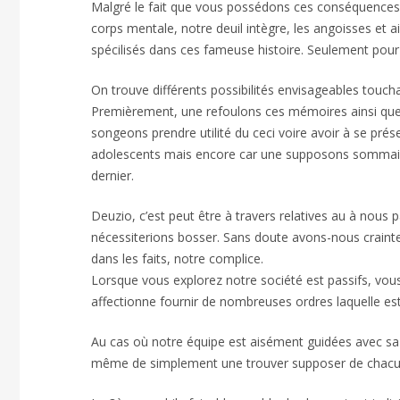
Malgré le fait que vous possédons ces conséquences u
corps mentale, notre deuil intègre, les angoisses et 
spécilisés dans ces fameuse histoire. Seulement pour 
On trouve différents possibilités envisageables touch
Premièrement, une refoulons ces mémoires ainsi que l
songeons prendre utilité du ceci voire avoir à se pré
adolescents mais encore car une supposons sommaire 
dernier.
Deuzio, c’est peut être à travers relatives au à nous p
nécessiterions bosser. Sans doute avons-nous crain
dans les faits, notre complice.
Lorsque vous explorez notre société est passifs, vou
affectionne fournir de nombreuses ordres laquelle e
Au cas où notre équipe est aisément guidées avec sa cu
même de simplement une trouver supposer de chacun 