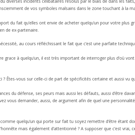
 diverses incidents célibataires résolus par le biais de dans les faits
consciemment de vos symboles malsains dans le zone touchant à la ma
rt du fait qu’elles ont envie de acheter quelqu’un pour votre plus g
en de ex-partenaire.
nécessité, au cours réfléchissant le fait que c’est une parfaite techniqu
re grace à quelqu’un, il est très important de interroger plus d’où vont
? Êtes-vous sur celle-ci de part de spécificités certaine et aussi vu q
sances du défense, ses peurs mais aussi les défauts, aussi d’être dava
devez vous demander, aussi, de argument afin de quel une personnalit
il comme quelqu’un qui porte sur fait tu soyez remettre d’être étant d
d’honnête mais également d’attentionné ? A supposer que c’est vrai, c