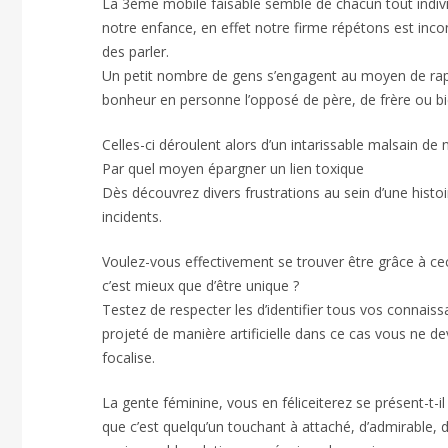
La 3ème mobile faisable semble de chacun tout individu
notre enfance, en effet notre firme répétons est in
des parler.
Un petit nombre de gens s’engagent au moyen de rappo
bonheur en personne l’opposé de père, de frère ou bi
Celles-ci déroulent alors d’un intarissable malsain de 
Par quel moyen épargner un lien toxique
Dès découvrez divers frustrations au sein d’une histoi
incidents.
Voulez-vous effectivement se trouver être grâce à ceci 
c’est mieux que d’être unique ?
Testez de respecter les d’identifier tous vos connais
projeté de manière artificielle dans ce cas vous ne 
focalise.
La gente féminine, vous en féliceiterez se présent-t-
que c’est quelqu’un touchant à attaché, d’admirable, 