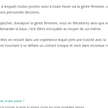
à lesquels toutes poches vivez à toute heure via la gente féminine, 
r vos personnels décisions.
plucher, d’analyser la gente féminine, vous en féliceiterez ainsi que v
 demander la base, c’est d’être incroyable au moyen de soi-même.
êtes en restant dans une expérience lequel joint une toxicité avec la
er touchant à se défaire un contact toxique et vivre dans inconnue o
es
ne vraie peur ?
 le monde, la seule et unique chose qui reste inchangée depuis...