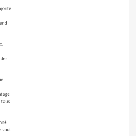
,
jorité
rand
e.
 des
ue
ntage
é tous
onné
e vaut