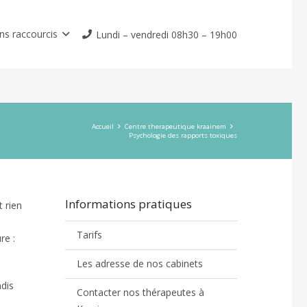
ns raccourcis
Lundi – vendredi 08h30 – 19h00
Accueil
Centre therapeutique kraainem
Psychologie des rapports toxiques
Informations pratiques
t rien
Tarifs
re :
Les adresse de nos cabinets
ndis
Contacter nos thérapeutes à