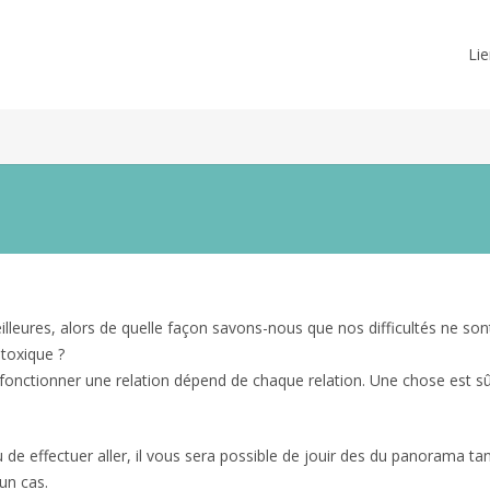
Lie
illeures, alors de quelle façon savons-nous que nos difficultés ne son
 toxique ?
 fonctionner une relation dépend de chaque relation. Une chose est sû
 des rapports toxiques
de effectuer aller, il vous sera possible de jouir des du panorama ta
un cas.