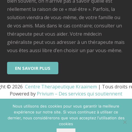
bien souvent, on n’arrive pas à savoir quelle est
réellement la raison de ce « mal-être ». Parfois, la
solution viendra de vous-même, de votre famille ou
de vos amis. Mais dans le cas contraire; consulter un
thérapeute peut vous aider. Votre médecin
généraliste peut vous adresser à un thérapeute mais
vous êtes aussi libre d’en choisir un par vous-même.
EN SAVOIR PLUS
ht © 2026 
 Centre Therapeutique Kraainem
 | Tous droits r
Powered by
Privium – Des services qui soutiennent
vos soins. Pour psychologues, psychotherapeutes et
Nous utilisons des cookies pour vous garantir la meilleure
hypnotherapeutes.
expérience sur notre site. Si vous continuez à utiliser ce
RGPD – Politique de Protection de la Vie Privée
dernier, nous considérerons que vous acceptez l'utilisation des
cookies