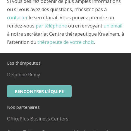
Si vous désirez obtenir de plus amples informations
ou si vous avez des questions, n’hésitez pas à
contacter
le secrétariat. Vous pouvez prendre un
rendez-vous
par téléphone
ou en envoyant
un email
à notre secrétariat Centre thérapeutique Kraainem, à
l’attention du
thérapeute de votre choix
.
Les thérapeutes
Delphine Remy
RENCONTRER L’ÉQUIPE
Nos partenaires
OfficePlus Business Centers