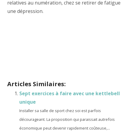
relatives au numération, chez se retirer de fatigue
une dépression.
Gérer le stress, anxiété et déprime
associés à la crise
Gérer le stress, anxiété et déprime associés à
la crise
Articles Similaires:
Sept exercices à faire avec une kettlebell
unique
Installer sa salle de sport chez soi est parfois
décourageant. La proposition qui paraissait autrefois
économique peut devenir rapidement coûteuse,...