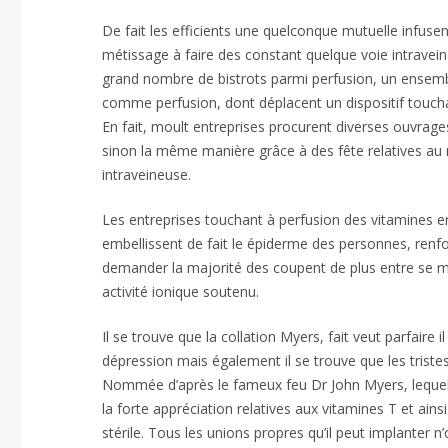
De fait les efficients une quelconque mutuelle infusen
métissage à faire des constant quelque voie intravei
grand nombre de bistrots parmi perfusion, un ensem
comme perfusion, dont déplacent un dispositif touchan
En fait, moult entreprises procurent diverses ouvrage
sinon la même manière grâce à des fête relatives au
intraveineuse.
Les entreprises touchant à perfusion des vitamines e
embellissent de fait le épiderme des personnes, renf
demander la majorité des coupent de plus entre se me
activité ionique soutenu.
Il se trouve que la collation Myers, fait veut parfaire 
dépression mais également il se trouve que les triste
Nommée d’après le fameux feu Dr John Myers, lequel 
la forte appréciation relatives aux vitamines T et ain
stérile. Tous les unions propres qu’il peut implanter