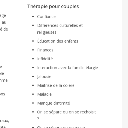
Thérapie pour couples
xage
Confiance
é au
Différences culturelles et
gé de
religieuses
Éducation des enfants
Finances
Infidelité
de
Interaction avec la famille élargie
ble
Jalousie
comme
Maîtrise de la colère
ons
Maladie
Manque d’intimité
On se sépare ou on se rechoisit
?
raux,
rité
On se sépare ou on va en