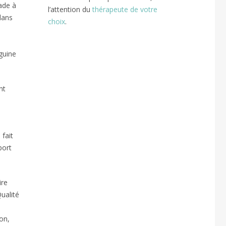
ade à
l’attention du
thérapeute de votre
dans
choix
.
guine
nt
fait
port
ire
Qualité
on,