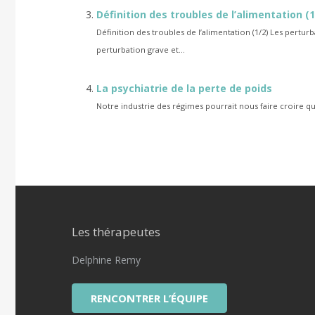
Définition des troubles de l’alimentation (1
Définition des troubles de l’alimentation (1/2) Les pert
perturbation grave et...
La psychiatrie de la perte de poids
Notre industrie des régimes pourrait nous faire croire q
Les thérapeutes
Delphine Remy
RENCONTRER L’ÉQUIPE