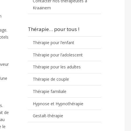
Contacter nos thérapeutes à
Kraainem
n
Thérapie… pour tous !
age.
otels
Thérapie pour l’enfant
Thérapie pour l’adolescent
aveur
Thérapie pour les adultes
’une
Thérapie de couple
Thérapie familiale
Hypnose et Hypnothérapie
s.
it de
Gestalt-thérapie
eau
 le