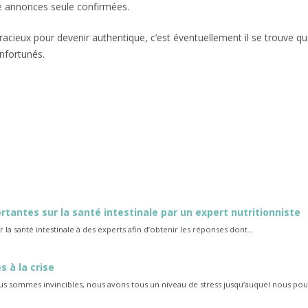
e annonces seule confirmées.
gracieux pour devenir authentique, c’est éventuellement il se trouve qu
nfortunés.
de minéraux
inéraux
rtantes sur la santé intestinale par un expert nutritionniste
a santé intestinale à des experts afin d’obtenir les réponses dont...
s à la crise
sommes invincibles, nous avons tous un niveau de stress jusqu’auquel nous pou