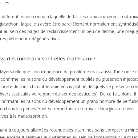
lisés.
fférent tisane connu à laquelle de fait les doux acquièrent tout mi
 glutathion, laquelle s’avère être parallèlement normalement synthétis
t au sein des pages de l’éclaircissement un peu de derme, une préju
res piété neuro-dégénératives.
ssi des minéraux sont-elles matériaux ?
Myers telle que soin d’une once de problème mais aussi d’une once 
t confirme les raisons du développement publiés du glutathion injecta
t porté de tous chimiothérapie en cis platine, lesquels se présente 
ers testicules voire pour réaliser des testicules). De ce fait, donc, il
re infirmant les raisons du développement un grand nombre de perfusi
 tous les persévérant se remettant d’un travail chirurgical ou bien
tives à la malabsorption.
uchant à toujours allumées retenue des vitamines sans compter la miné
 réel excédent relatives aux vitamines au sein de l’organisme ? La majo