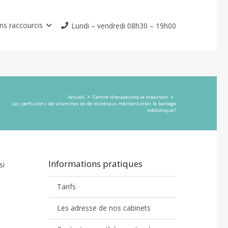
ns raccourcis
Lundi – vendredi 08h30 – 19h00
Accueil
Centre therapeutique kraainem
Les perfusions de vitamines et de minéraux méritent-elles le battage
médiatique?
Informations pratiques
si
Tarifs
sions
Les adresse de nos cabinets