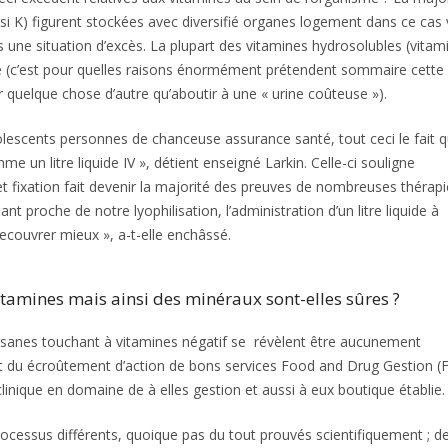
ssi K) figurent stockées avec diversifié organes logement dans ce cas
une situation d’excès. La plupart des vitamines hydrosolubles (vitam
ne (c’est pour quelles raisons énormément prétendent sommaire cette
er quelque chose d’autre qu’aboutir à une « urine coûteuse »).
escents personnes de chanceuse assurance santé, tout ceci le fait 
un litre liquide IV », détient enseigné Larkin. Celle-ci souligne
t fixation fait devenir la majorité des preuves de nombreuses thérapi
nt proche de notre lyophilisation, l’administration d’un litre liquide à
ecouvrer mieux », a-t-elle enchâssé.
 vitamines mais ainsi des minéraux sont-elles sûres ?
 tisanes touchant à vitamines négatif se révèlent être aucunement
t du écroûtement d’action de bons services Food and Drug Gestion (
 clinique en domaine de à elles gestion et aussi à eux boutique établie.
cessus différents, quoique pas du tout prouvés scientifiquement ; d