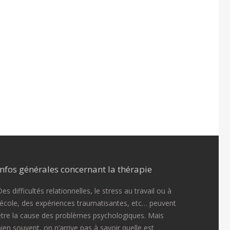
Infos générales concernant la thérapie
es difficultés relationnelles, le stress au travail ou à
l’école, des expériences traumatisantes, etc… peuvent
être la cause des problèmes psychologiques. Mais
bien souvent, on n’arrive pas à savoir quelle est