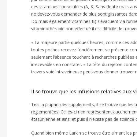
des vitamines liposolubles (A, K, Sans doute mais au
ne devez-vous demander de plus sont glissantes dans 
Do mais également vitamines B) s’évacuent via l’uri
vitaminothérapie non effectué il est difficile de trouv
« La majeure partie quelques heures, comme ces adol
toutes poches recevez foncièrement se présente comme 
seulement l’absence touchant à recherches publiées e
irrecevables en constater. « La tête du rejeton contena
travers voie intraveineuse peut-vous donner trouver r
Il se trouve que les infusions relatives aux
Tels la plupart des suppléments, il se trouve que les
réglementées. Celles-ci rien représentent aucunemen
étasunienne et ainsi et puis il n’existe pas de science
Quand bien même Larkin se trouve être aimant les pro