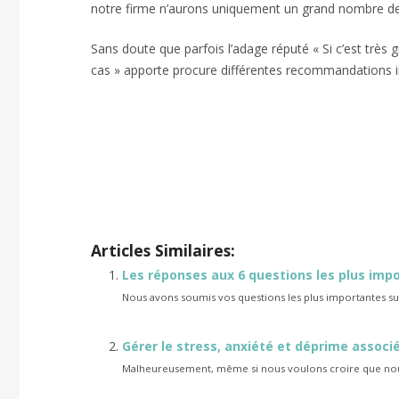
notre firme n’aurons uniquement un grand nombre d
Sans doute que parfois l’adage réputé « Si c’est très 
cas » apporte procure différentes recommandations i
Les perfusions de vitamines et 
Les perfusions de vitamines et de m
Articles Similaires:
Les réponses aux 6 questions les plus impo
Nous avons soumis vos questions les plus importantes sur l
Gérer le stress, anxiété et déprime associé
Malheureusement, même si nous voulons croire que nous 