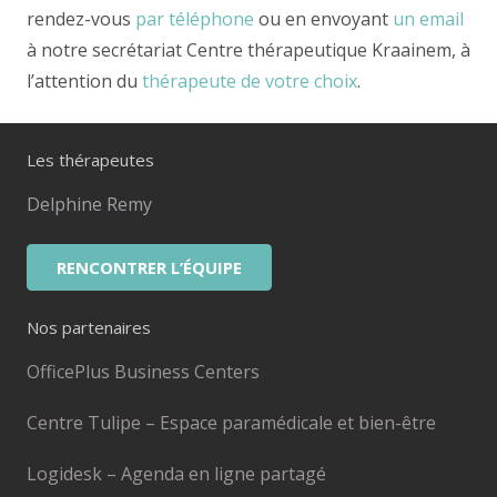
rendez-vous
par téléphone
ou en envoyant
un email
à notre secrétariat Centre thérapeutique Kraainem, à
l’attention du
thérapeute de votre choix
.
Les thérapeutes
Delphine Remy
RENCONTRER L’ÉQUIPE
Nos partenaires
OfficePlus Business Centers
Centre Tulipe – Espace paramédicale et bien-être
Logidesk – Agenda en ligne partagé