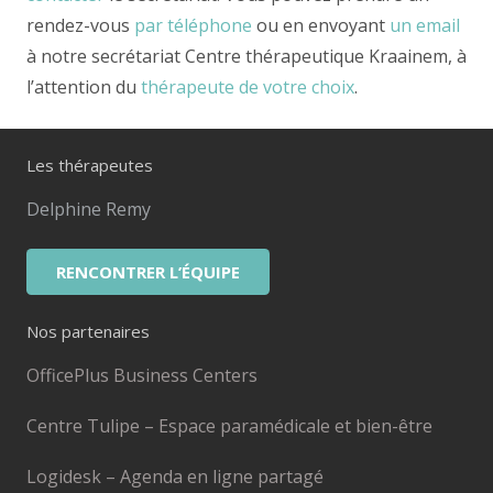
rendez-vous
par téléphone
ou en envoyant
un email
à notre secrétariat Centre thérapeutique Kraainem, à
l’attention du
thérapeute de votre choix
.
Les thérapeutes
Delphine Remy
RENCONTRER L’ÉQUIPE
Nos partenaires
OfficePlus Business Centers
Centre Tulipe – Espace paramédicale et bien-être
Logidesk – Agenda en ligne partagé