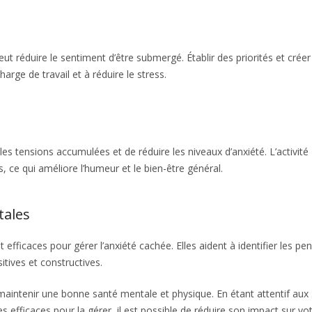
t réduire le sentiment d’être submergé. Établir des priorités et créer
arge de travail et à réduire le stress.
les tensions accumulées et de réduire les niveaux d’anxiété. L’activité
, ce qui améliore l’humeur et le bien-être général.
tales
fficaces pour gérer l’anxiété cachée. Elles aident à identifier les pe
tives et constructives.
 maintenir une bonne santé mentale et physique. En étant attentif aux
es efficaces pour la gérer, il est possible de réduire son impact sur vo