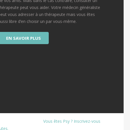
de vos amis. Mais dans le cas contraire; consulter un
thérapeute peut vous aider. Votre médecin généraliste
peut vous adresser à un thérapeute mais vous êtes
aussi libre d’en choisir un par vous-même.
EN SAVOIR PLUS
Vous êtes Psy ? Inscrivez-vous
utes.