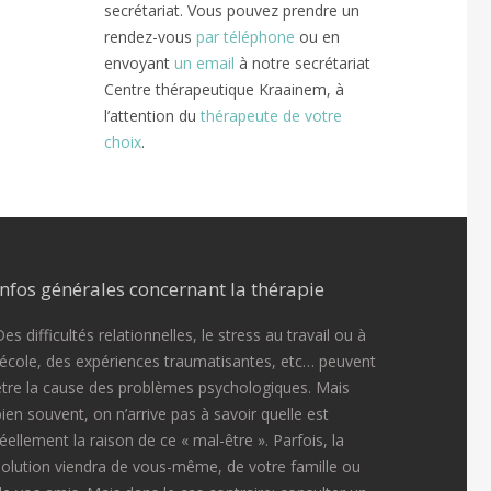
secrétariat. Vous pouvez prendre un
rendez-vous
par téléphone
ou en
envoyant
un email
à notre secrétariat
Centre thérapeutique Kraainem, à
l’attention du
thérapeute de votre
choix
.
Infos générales concernant la thérapie
es difficultés relationnelles, le stress au travail ou à
l’école, des expériences traumatisantes, etc… peuvent
être la cause des problèmes psychologiques. Mais
bien souvent, on n’arrive pas à savoir quelle est
réellement la raison de ce « mal-être ». Parfois, la
solution viendra de vous-même, de votre famille ou