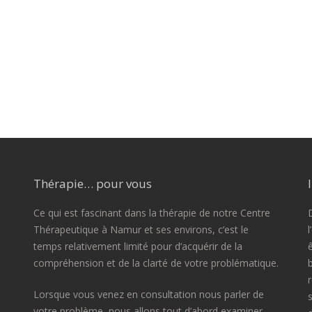
Thérapie… pour vous
Ce qui est fascinant dans la thérapie de notre Centre
D
Thérapeutique à Namur et ses environs, c’est le
temps relativement limité pour d’acquérir de la
compréhension et de la clarté de votre problématique.
Lorsque vous venez en consultation nous parler de
votre problème, nous allons tout d’abord examiner