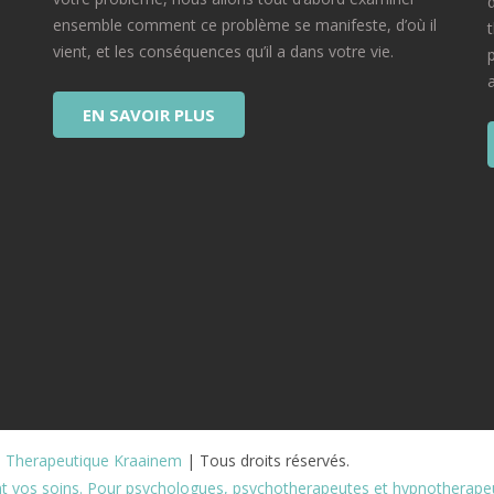
ensemble comment ce problème se manifeste, d’où il
vient, et les conséquences qu’il a dans votre vie.
EN SAVOIR PLUS
e Therapeutique Kraainem
 | Tous droits réservés.
nt vos soins. Pour psychologues, psychotherapeutes et hypnotherape