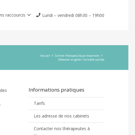
ns raccourcis
Lundi – vendredi 08h30 – 19h00
Accueil
Centre therapeutique kraainem
Détecter et gérer l’anxiété cachée
Informations pratiques
 des
Tarifs
e
Les adresse de nos cabinets
Contacter nos thérapeutes à