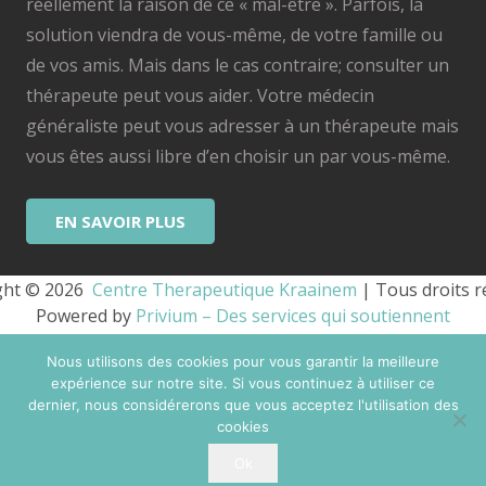
réellement la raison de ce « mal-être ». Parfois, la
solution viendra de vous-même, de votre famille ou
de vos amis. Mais dans le cas contraire; consulter un
thérapeute peut vous aider. Votre médecin
généraliste peut vous adresser à un thérapeute mais
vous êtes aussi libre d’en choisir un par vous-même.
EN SAVOIR PLUS
ht © 2026 
 Centre Therapeutique Kraainem
 | Tous droits r
Powered by
Privium – Des services qui soutiennent
vos soins. Pour psychologues, psychotherapeutes et
Nous utilisons des cookies pour vous garantir la meilleure
hypnotherapeutes.
expérience sur notre site. Si vous continuez à utiliser ce
RGPD – Politique de Protection de la Vie Privée
dernier, nous considérerons que vous acceptez l'utilisation des
cookies
Vous êtes Psy ? Inscrivez-vous
Ok