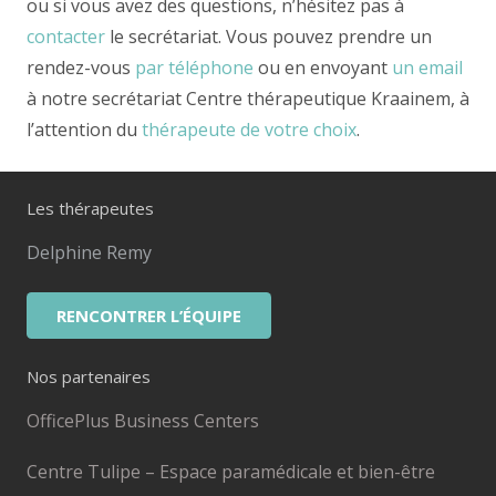
ou si vous avez des questions, n’hésitez pas à
contacter
le secrétariat. Vous pouvez prendre un
rendez-vous
par téléphone
ou en envoyant
un email
à notre secrétariat Centre thérapeutique Kraainem, à
l’attention du
thérapeute de votre choix
.
Les thérapeutes
Delphine Remy
RENCONTRER L’ÉQUIPE
Nos partenaires
OfficePlus Business Centers
Centre Tulipe – Espace paramédicale et bien-être